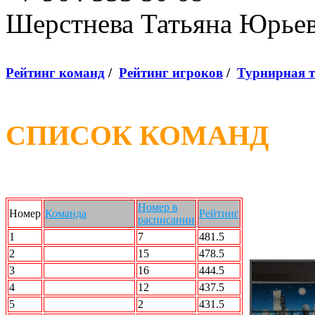
Шерстнева Татьяна Юрье
Рейтинг команд
/
Рейтинг игроков
/
Турнирная 
СПИСОК КОМАНД
Номер в
Номер
Команда
Рейтинг
расписании
1
STALKER
7
481.5
2
Альянс
15
478.5
3
МАлВалАл
16
444.5
4
Вежливые люди
12
437.5
5
Force Team
2
431.5