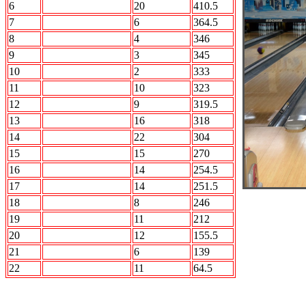
6
АВАНГАРД
20
410.5
7
Кони
6
364.5
8
N2L
4
346
9
2 X 2
3
345
10
STRIKE FORCE
2
333
11
БОН
10
323
12
Акуна Матата
9
319.5
13
ПО Барабану
16
318
14
РЕСПЕКТ
22
304
15
5й элемент
15
270
16
АВТО.ru
14
254.5
17
Кристалл
14
251.5
18
Интер
8
246
19
Лесопилка
11
212
20
Стингер
12
155.5
21
ROCK n Bowl
6
139
22
Прощай разум
11
64.5