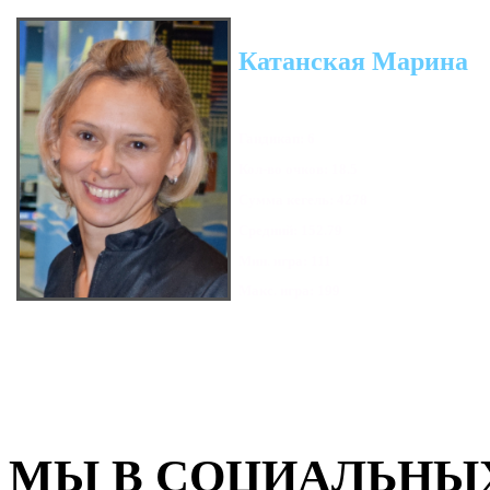
Катанская Марина
Гандикап: 6
Кол-во очков: 18.5
Сумма кегель: 4278
Средний: 152.79
Мин. игра: 111
Макс. игра: 199
МЫ В СОЦИАЛЬНЫХ