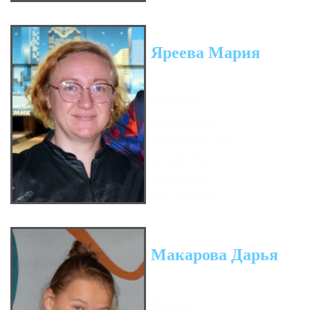
Яреева Мария
Гандикап: 6
Кол-во очков: 42
Сумма кегель: 5304
Средний: 176.8
Мин. игра: 122
Макс. игра: 234
Макарова Дарья
Гандикап: 0