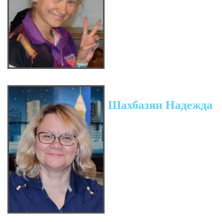
Кол-во очков: 31.5
Сумма кегель: 3884
Средний: 176.55
Мин. игра: 137
Макс. игра: 242
Шахбазян Надежда
Гандикап: 4
Кол-во очков: 30
Сумма кегель: 3442
Средний: 172.1
Мин. игра: 122
Макс. игра: 227