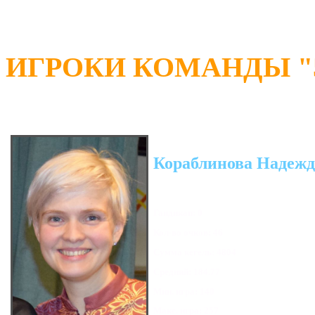
ИГРОКИ КОМАНДЫ "5й
Кораблинова Надежд
Гандикап: 0
Кол-во очков: 46
Сумма кегель: 4804
Средний: 184.77
Мин. игра: 140
Макс. игра: 257