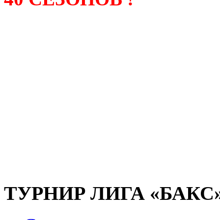
Лига «БАКС» – родонача
любительсих лиг боулинга
России. Открытие первой
состоялось в сентябре 200
и это была самая первая
любительская лига боулин
России.
ТУРНИР ЛИГА «БАКС