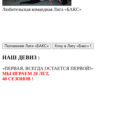
Любительская командная Лига «БАКС»
Положение Лиги «БАКС»
Хочу в Лигу «Бакс» !
НАШ ДЕВИЗ :
«ПЕРВАЯ, ВСЕГДА ОСТАЕТСЯ ПЕРВОЙ!»
МЫ ИГРАЕМ 20 ЛЕТ,
40 СЕЗОНОВ !
Лига «БАКС» – родоначальник
любительсих лиг боулинга в
России. Открытие первой лиги
состоялось в сентябре 2000 года,
и это была самая первая
любительская лига боулинга в
России.