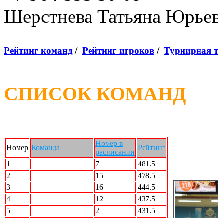
Шерстнева Татьяна Юрье
Рейтинг команд
/
Рейтинг игроков
/
Турнирная 
СПИСОК КОМАНД
Номер в
Номер
Команда
Рейтинг
расписании
1
STALKER
7
481.5
2
Альянс
15
478.5
3
МАлВалАл
16
444.5
4
Вежливые люди
12
437.5
5
Force Team
2
431.5