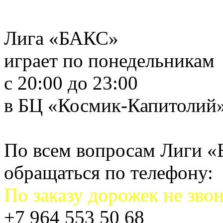
Лига «БАКС»
играет по понедельникам
с 20:00 до 23:00
в БЦ «Космик-Капитолий
По всем вопросам Лиги 
обращаться по телефону:
По заказу дорожек не звон
+7 964 553 50 68