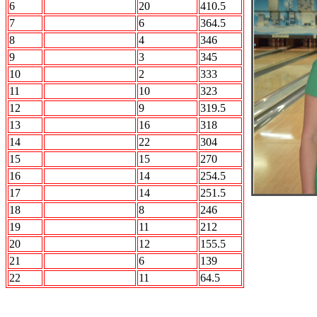
6
АВАНГАРД
20
410.5
7
Кони
6
364.5
8
N2L
4
346
9
2 X 2
3
345
10
STRIKE FORCE
2
333
11
БОН
10
323
12
Акуна Матата
9
319.5
13
ПО Барабану
16
318
14
РЕСПЕКТ
22
304
15
5й элемент
15
270
16
АВТО.ru
14
254.5
17
Кристалл
14
251.5
18
Интер
8
246
19
Лесопилка
11
212
20
Стингер
12
155.5
21
ROCK n Bowl
6
139
22
Прощай разум
11
64.5