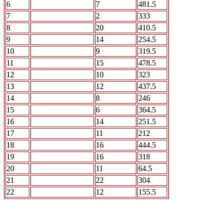
6
STALKER
7
481.5
7
STRIKE FORCE
2
333
8
АВАНГАРД
20
410.5
9
АВТО.ru
14
254.5
10
Акуна Матата
9
319.5
11
Альянс
15
478.5
12
БОН
10
323
13
Вежливые люди
12
437.5
14
Интер
8
246
15
Кони
6
364.5
16
Кристалл
14
251.5
17
Лесопилка
11
212
18
МАлВалАл
16
444.5
19
ПО Барабану
16
318
20
Прощай разум
11
64.5
21
РЕСПЕКТ
22
304
22
Стингер
12
155.5