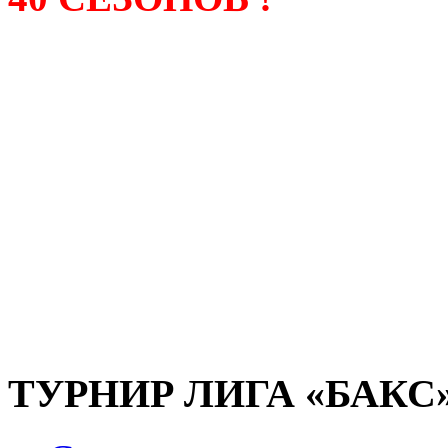
Лига «БАКС» – родонача
любительсих лиг боулинга
России. Открытие первой
состоялось в сентябре 200
и это была самая первая
любительская лига боулин
России.
ТУРНИР ЛИГА «БАКС