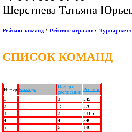
Шерстнева Татьяна Юрье
Рейтинг команд
/
Рейтинг игроков
/
Турнирная 
СПИСОК КОМАНД
Номер в
Номер
Команда
Рейтинг
расписании
1
2 X 2
3
345
2
5й элемент
15
270
3
Force Team
2
431.5
4
N2L
4
346
5
ROCK n Bowl
6
139