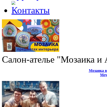
Салон-ателье "Мозаика и
Мозаика в
Меч