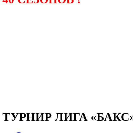
Лига «БАКС» – родонача
любительсих лиг боулинга
России. Открытие первой
состоялось в сентябре 200
и это была самая первая
любительская лига боулин
России.
ТУРНИР ЛИГА «БАКС