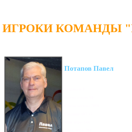
ИГРОКИ КОМАНДЫ "В
Потапов Павел
Гандикап: 0
Кол-во очков: 90
Сумма кегель: 7868
Средний: 187.33
Мин. игра: 144
Макс. игра: 264