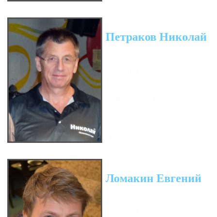
Петраков Николай
Гандикап: 0
Кол-во очков: 73.5
Сумма кегель: 7015
Средний: 184.61
Мин. игра: 131
Макс. игра: 232
Ломакин Евгений
Гандикап: 0