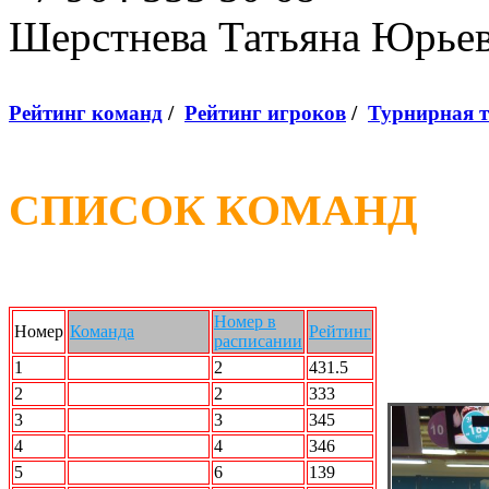
Шерстнева Татьяна Юрье
Рейтинг команд
/
Рейтинг игроков
/
Турнирная 
СПИСОК КОМАНД
Номер в
Номер
Команда
Рейтинг
расписании
1
Force Team
2
431.5
2
STRIKE FORCE
2
333
3
2 X 2
3
345
4
N2L
4
346
5
ROCK n Bowl
6
139