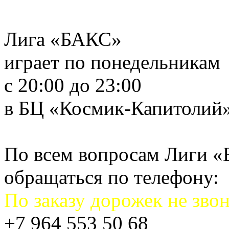
Лига «БАКС»
играет по понедельникам
с 20:00 до 23:00
в БЦ «Космик-Капитолий
По всем вопросам Лиги 
обращаться по телефону:
По заказу дорожек не звон
+7 964 553 50 68