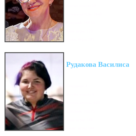
Кол-во очков: 50
Сумма кегель: 5649
Средний: 166.15
Мин. игра: 123
Макс. игра: 207
Рудакова Василиса
Гандикап: 4
Кол-во очков: 4
Сумма кегель: 643
Средний: 160.75
Мин. игра: 148
Макс. игра: 188