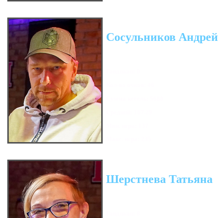
Сосульников Андрей
Гандикап: 0
Кол-во очков: 46
Сумма кегель: 5688
Средний: 167.29
Мин. игра: 137
Макс. игра: 235
Шерстнева Татьяна
Гандикап: 8