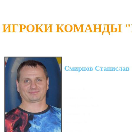
ИГРОКИ КОМАНДЫ "П
Смирнов Станислав
Гандикап: 0
Кол-во очков: 26
Сумма кегель: 6010
Средний: 143.1
Мин. игра: 90
Макс. игра: 212