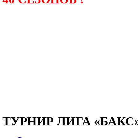
Лига «БАКС» – родонача
любительсих лиг боулинга
России. Открытие первой
состоялось в сентябре 200
и это была самая первая
любительская лига боулин
России.
ТУРНИР ЛИГА «БАКС