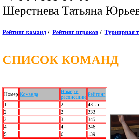
Шерстнева Татьяна Юрье
Рейтинг команд
/
Рейтинг игроков
/
Турнирная 
СПИСОК КОМАНД
Номер в
Номер
Команда
Рейтинг
расписании
1
Force Team
2
431.5
2
STRIKE FORCE
2
333
3
2 X 2
3
345
4
N2L
4
346
5
ROCK n Bowl
6
139