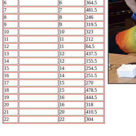
6
Кони
6
364.5
7
STALKER
7
481.5
8
Интер
8
246
9
Акуна Матата
9
319.5
10
БОН
10
323
11
Лесопилка
11
212
12
Прощай разум
11
64.5
13
Вежливые люди
12
437.5
14
Стингер
12
155.5
15
АВТО.ru
14
254.5
16
Кристалл
14
251.5
17
5й элемент
15
270
18
Альянс
15
478.5
19
МАлВалАл
16
444.5
20
ПО Барабану
16
318
21
АВАНГАРД
20
410.5
22
РЕСПЕКТ
22
304