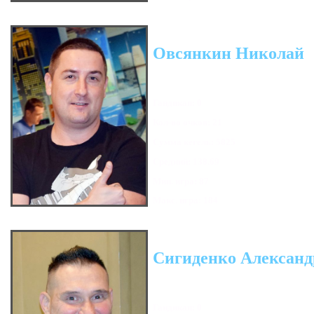
Овсянкин Николай
Гандикап: 0
Кол-во очков: 21
Сумма кегель: 5825
Средний: 138.69
Мин. игра: 87
Макс. игра: 184
Сигиденко Александ
Гандикап: 0