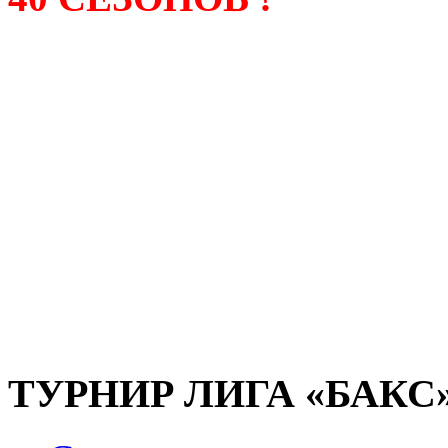
Лига «БАКС» – родонача
любительсих лиг боулинга
России. Открытие первой
состоялось в сентябре 200
и это была самая первая
любительская лига боулин
России.
ТУРНИР ЛИГА «БАКС