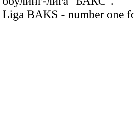
боулинг-лига "БАКС".
Liga BAKS - number one f