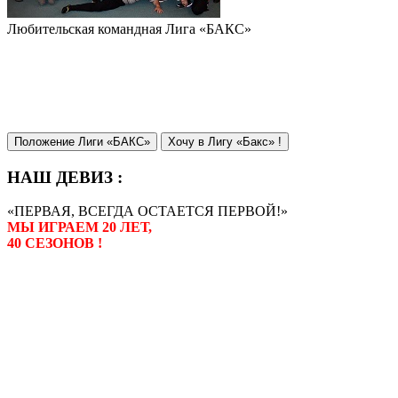
Любительская командная Лига «БАКС»
Положение Лиги «БАКС»
Хочу в Лигу «Бакс» !
НАШ ДЕВИЗ :
«ПЕРВАЯ, ВСЕГДА ОСТАЕТСЯ ПЕРВОЙ!»
МЫ ИГРАЕМ 20 ЛЕТ,
40 СЕЗОНОВ !
Лига «БАКС» – родоначальник
любительсих лиг боулинга в
России. Открытие первой лиги
состоялось в сентябре 2000 года,
и это была самая первая
любительская лига боулинга в
России.