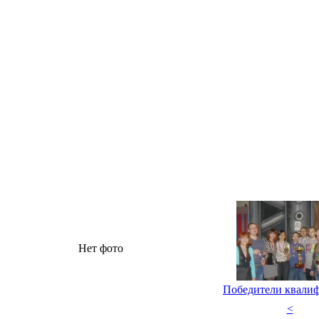
Нет фото
Победители квали
<