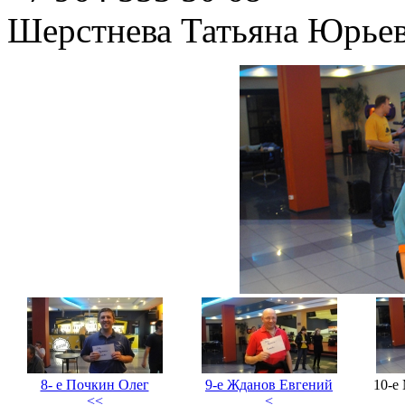
Шерстнева Татьяна Юрье
8- е Почкин Олег
9-е Жданов Евгений
10-е
<<
<