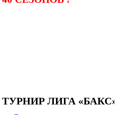
Лига «БАКС» – родонача
любительсих лиг боулинга
России. Открытие первой
состоялось в сентябре 200
и это была самая первая
любительская лига боулин
России.
ТУРНИР ЛИГА «БАКС