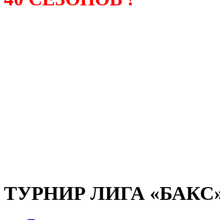
Лига «БАКС» – родонача
любительсих лиг боулинга
России. Открытие первой
состоялось в сентябре 200
и это была самая первая
любительская лига боулин
России.
ТУРНИР ЛИГА «БАКС