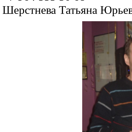
Шерстнева Татьяна Юрье