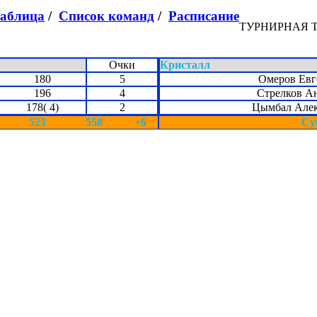
таблица
/
Список команд
/
Расписание
ТУРНИРНАЯ 
Очки
Кристалл
180
5
Омеров Евг
196
4
Стрелков А
178( 4)
2
Цымбал Але
523
558
+6
Су