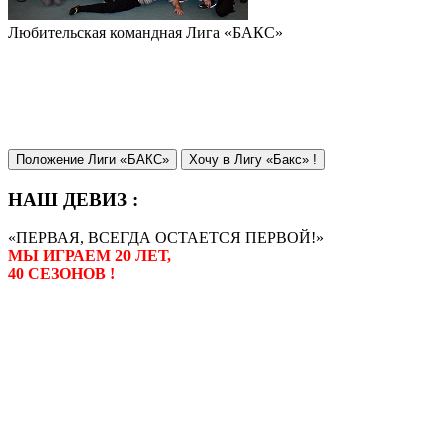
Любительская командная Лига «БАКС»
Положение Лиги «БАКС»
Хочу в Лигу «Бакс» !
НАШ ДЕВИЗ :
«ПЕРВАЯ, ВСЕГДА ОСТАЕТСЯ ПЕРВОЙ!»
МЫ ИГРАЕМ 20 ЛЕТ,
40 СЕЗОНОВ !
Лига «БАКС» – родоначальник
любительсих лиг боулинга в
России. Открытие первой лиги
состоялось в сентябре 2000 года,
и это была самая первая
любительская лига боулинга в
России.