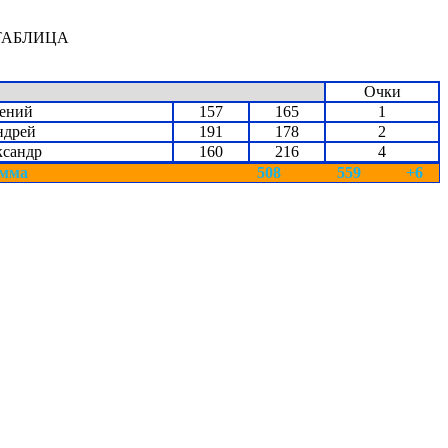
ТАБЛИЦА
Очки
ений
157
165
1
ндрей
191
178
2
ксандр
160
216
4
мма
508
559
+6