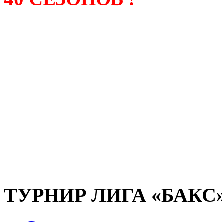
Лига «БАКС» – родонача
любительсих лиг боулинга
России. Открытие первой
состоялось в сентябре 200
и это была самая первая
любительская лига боулин
России.
ТУРНИР ЛИГА «БАКС