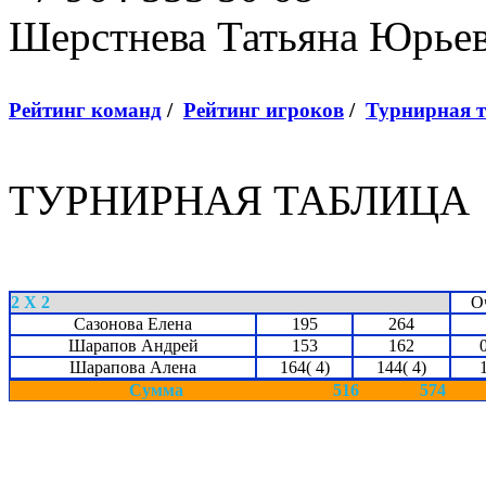
Шерстнева Татьяна Юрье
Рейтинг команд
/
Рейтинг игроков
/
Турнирная 
ТУРНИРНАЯ ТАБЛИЦА
2 X 2
О
Сазонова Елена
195
264
Шарапов Андрей
153
162
Шарапова Алена
164( 4)
144( 4)
Сумма
516
574