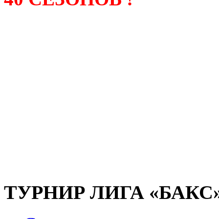
Лига «БАКС» – родонача
любительсих лиг боулинга
России. Открытие первой
состоялось в сентябре 200
и это была самая первая
любительская лига боулин
России.
ТУРНИР ЛИГА «БАКС