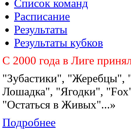
Список команд
Расписание
Результаты
Результаты кубков
C 2000 года в Лиге приня
"Зубастики", "Жеребцы", 
Лошадка", "Ягодки", "Fох"
"Остаться в Живых"...»
Подробнее