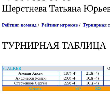
Шерстнева Татьяна Юрье
Рейтинг команд
/
Рейтинг игроков
/
Турнирная 
ТУРНИРНАЯ ТАБЛИЦА
STALKER
О
Акопян Арсен
187( -4)
213( -4)
Андриасов Роман
203( -4)
163( -4)
Старченков Сергей
229( -4)
161( -4)
Сумма
607
525