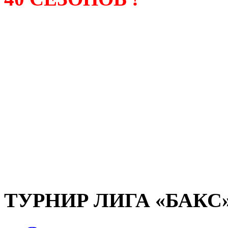
Лига «БАКС» – родонача
любительсих лиг боулинга
России. Открытие первой
состоялось в сентябре 200
и это была самая первая
любительская лига боулин
России.
ТУРНИР ЛИГА «БАКС