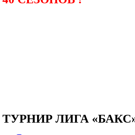
Лига «БАКС» – родонача
любительсих лиг боулинга
России. Открытие первой
состоялось в сентябре 200
и это была самая первая
любительская лига боулин
России.
ТУРНИР ЛИГА «БАКС