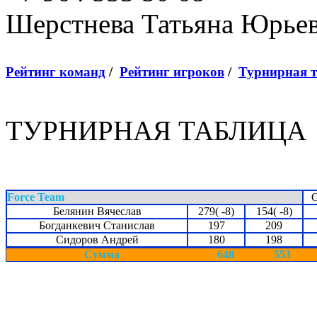
Шерстнева Татьяна Юрье
Рейтинг команд
/
Рейтинг игроков
/
Турнирная 
ТУРНИРНАЯ ТАБЛИЦА
Force Team
Белянин Вячеслав
279( -8)
154( -8)
Богданкевич Станислав
197
209
Сидоров Андрей
180
198
Сумма
648
553