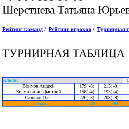
Шерстнева Татьяна Юрье
Рейтинг команд
/
Рейтинг игроков
/
Турнирная 
ТУРНИРНАЯ ТАБЛИЦА
Альянс
Ефимов Андрей
179( -8)
213( -8)
Кормилицин Дмитрий
158( -4)
193( -4)
Сазонов Олег
226( -8)
208( -8)
Сумма
543
594