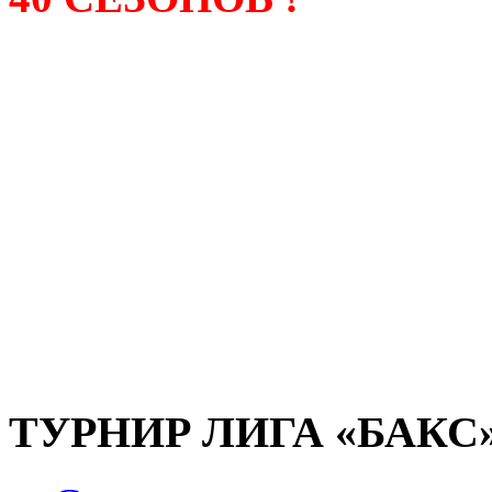
Лига «БАКС» – родонача
любительсих лиг боулинга
России. Открытие первой
состоялось в сентябре 200
и это была самая первая
любительская лига боулин
России.
ТУРНИР ЛИГА «БАКС