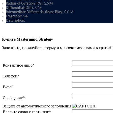
Radius of Gyration (RG):
2.504
Differential (Diff):
.048
Intermediate Differential (Mass Bias):
0.013
Fragrance:
n/a
Description:
Купить Mastermind Strategy
Заполните, пожалуйста, форму и мы свяжемся с вами в кратчай
Контактное лицо
*
Телефон
*
E-mail
Сообщение
*
Защита от автоматического заполнения
Введите слово с картинки
*
: