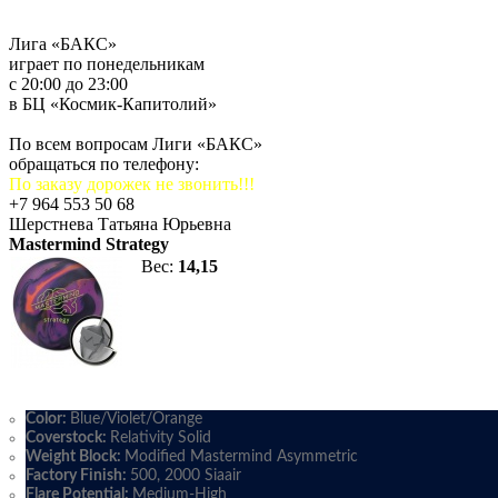
Лига «БАКС»
играет по понедельникам
с 20:00 до 23:00
в БЦ «Космик-Капитолий»
По всем вопросам Лиги «БАКС»
обращаться по телефону:
По заказу дорожек не звонить!!!
+7 964 553 50 68
Шерстнева Татьяна Юрьевна
Mastermind Strategy
Вес:
14,15
Color:
Blue/Violet/Orange
Coverstock:
Relativity Solid
Weight Block:
Modified Mastermind Asymmetric
Factory Finish:
500, 2000 Siaair
Flare Potential:
Medium-High